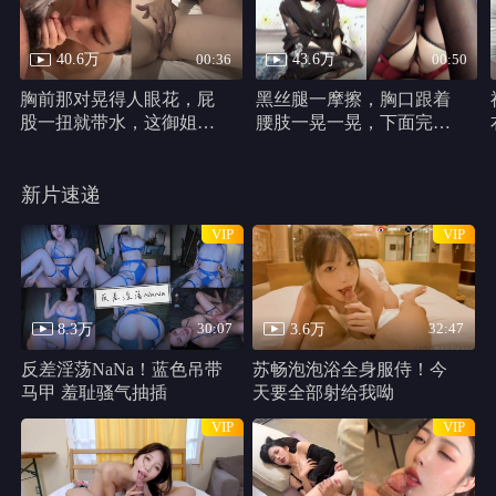
清在线播放入口，支持手机和电脑观看，页面包含
影片封面、基础资料、播放列表和相关推荐，方便
快速追剧与查找同类影视内容。
在线观看
第1集
相关影片