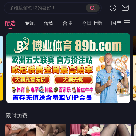
首页
短剧
欧美剧
恐怖片
喜剧片
我来自北京
之福从天降
喜剧片
2021
大陆
国语
导演：
暂无
主演：
剧情,喜剧
语言：
国语
备注：
HD中字
更新：
2023-08-31 02:03:20
剧情：
《我来自北京之福从天降》是一部2021年大陆 · 喜
剧片作品，语言为国语，当前更新至HD中字，类型
标签包含剧情、喜剧。本站为您提供《我来自北京