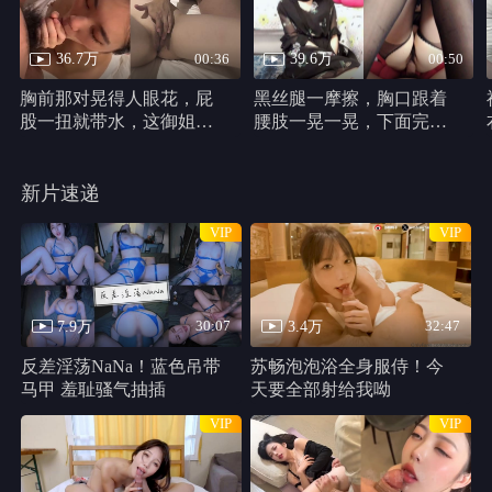
之福从天降》高清在线播放入口，支持手机和电脑
观看，页面包含影片封面、基础资料、播放列表和
相关推荐，方便快速追剧与查找同类影视内容。
在线观看
第1集
相关影片