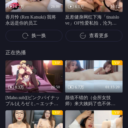
第1集
相关影片
西区故事
暗夜良人
不速之客2016
正片
正片
正片