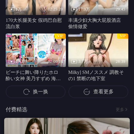
搏击兄弟
刺杀林肯
暴走杀手
正片
正片
正片
宝贵的秘密
厄勒克特拉
伴我纵横 伴我縱橫
正片
正片
正片