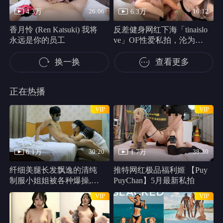
第1集
相关影片
西区故事
暗夜良人
不速之客2016
正片
正片
正片