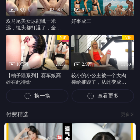
刺杀林肯
暴走杀手
宝贵的秘密
正片
正片
正片
厄勒克特拉
伴我纵横 伴我縱橫
乖乖宝贝
正片
正片
正片