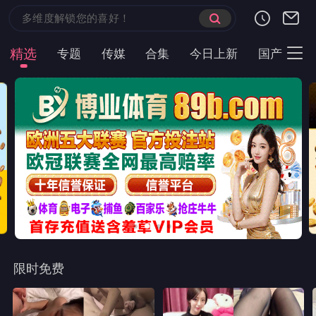
首页
短剧
欧美剧
恐怖片
喜剧片
搏击兄弟
剧情片
2015
印度
印地语
导演：
暂无
主演：
剧情
语言：
印地语
备注：
正片
更新：
2022-10-17 13:26:26
剧情：
《搏击兄弟》
是一部2015年
印度 · 剧情片
作品，语言为
印地语，当前