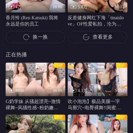
成年单亲孩子
我亲爱的小淘气
我们恋爱的履历
HD中字
HD中字
HD中字
我出生了，但……
我就叫肖大成
我是你的眼2016
HD中字
HD中字
HD中字