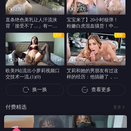
我爱夜来香
我来自北京之福从天降
我的丈夫是废柴
HD中字
HD中字
HD中字
我的失忆男友2003
我的意外老公
我的爱我的新娘
HD中字
HD中字
HD中字
本站所有视频和图片均来自互联网收集而来，版权归原创者所有，本网站只提供 web