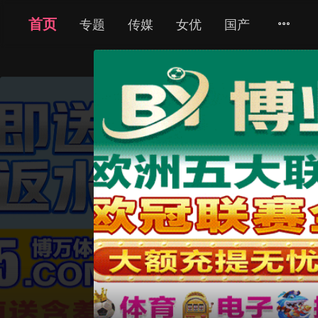
千禧风云
国产剧
2025
中国大陆
汉语普通话
导演：
暂无
主演：
爱情,奇幻,国产
语言：
汉语普通话
备注：
全24集
更新：
2025-07-27 12:07:20
剧情：
《千禧风云》是一部2025年中国大陆 · 国产剧
禧风云》高清在线播放入口，支持手机和电脑观看