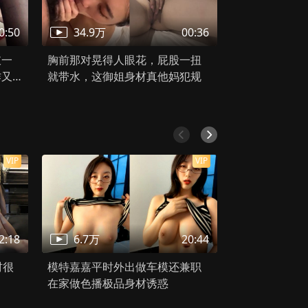
青青狐吟
献鱼
全24集
全33集