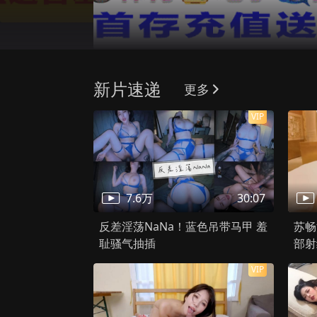
立即播放
在线观看
第1集
第2集
第7集
第8集
第13集
第14集
第19集
第20集
相关影片