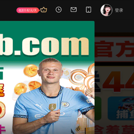
美剧
恐怖片
喜剧片
国产。本站为您提供《千
查找同类影视内容。