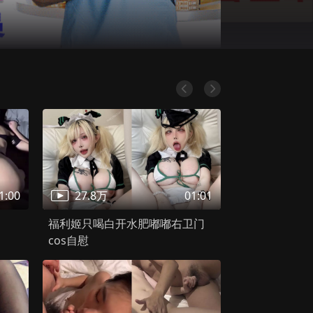
好影片，与好朋友一起分享
24
高清线路
第5集
第6集
第11集
第12集
第17集
第18集
第23集
第24集