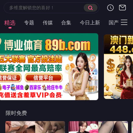
首页
短剧
欧美剧
恐怖片
喜剧片
大唐重案组
国产剧
2025
中国大陆
汉语普通话
导演：
暂无
主演：
古装,国产
语言：
汉语普通话
备注：
全27集
更新：
2025-08-24 21:12:42
剧情：
《大唐重案
组》是一部20
25年中国大陆
· 国产剧作品，
语言为汉语普