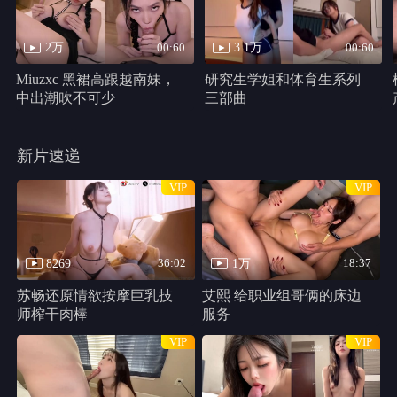
圣诞记2》高清在线播放入口，支持手机和电脑观
看，页面包含影片封面、基础资料、播放列表和相
关推荐，方便快速追剧与查找同类影视内容。
在线观看
第1集
相关影片