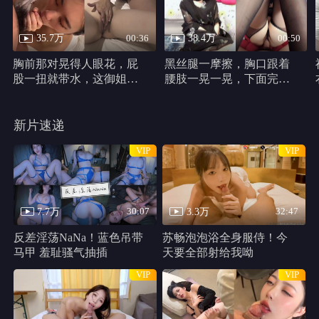
前更新至HD中
字，类型标签
包含惊悚、恐
怖。本站为您
提供《纪念品
商店》高清在
线播放入口，
支持手机和电
脑观看，页面
包含影片封
面、基础资
料、播放列表
和相关推荐，
方便快速追剧
与查找同类影
视内容。
在线观看