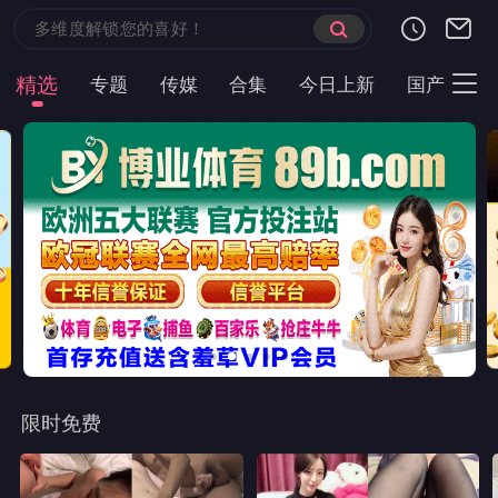
首页
短剧
欧美剧
恐怖片
喜剧片
纪念品商店
恐怖片
2020
美国
英语
导演：
暂无
主演：
惊悚,恐怖
语言：
英语
备注：
HD中字
更新：
2023-08-30 23:19:29
剧情：
《纪念品商
店》是一部20
20年美国 · 恐
怖片作品，语
言为英语，当