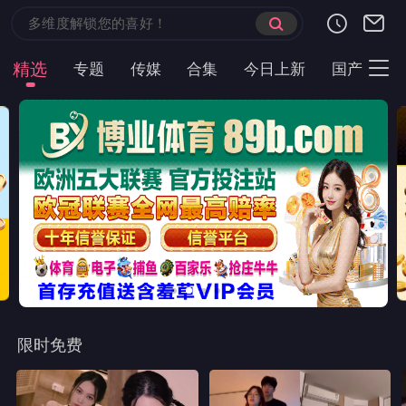
首页
短剧
欧美剧
恐怖片
喜剧片
沼泽的沉默
恐怖片
2019
西班牙
其它
导演：
暂无
主演：
惊悚,恐怖
语言：
其它
备注：
HD中字
更新：
2023-08-30 23:25:04
剧情：
《沼泽的沉
默》是一部20
19年西班牙 ·
恐怖片作品，
语言为其它，