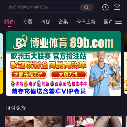
首页
短剧
欧美剧
恐怖片
喜剧片
不识君
国产剧
2025
中国大陆
汉语普通话
导演：
暂无
主演：
民国探案,悬疑复仇,短剧,国产
语言：
汉语普通话
备注：
全24集
更新：
2025-06-13 10:35:33
剧情：
《不识君》是
一部2025年中
国大陆 · 国产
剧作品，语言
为汉语普通