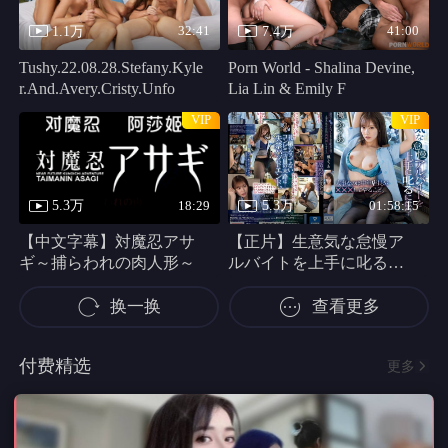
婢女
错心
逆仙而上
全26集
全24集
全25集
美娇娘探案社
青青狐吟
献鱼
全26集
全24集
全33集