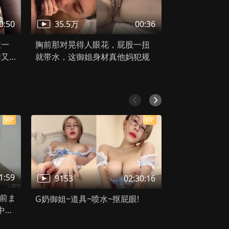
第35集
第36集