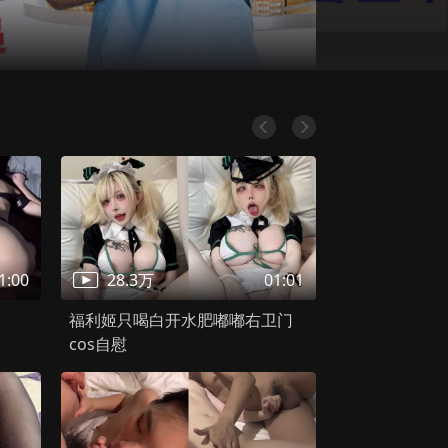
好影片，与好朋友一起分享
40
高清线路
第5集
第6集
第11集
第12集
第17集
第18集
第23集
第24集
第29集
第30集