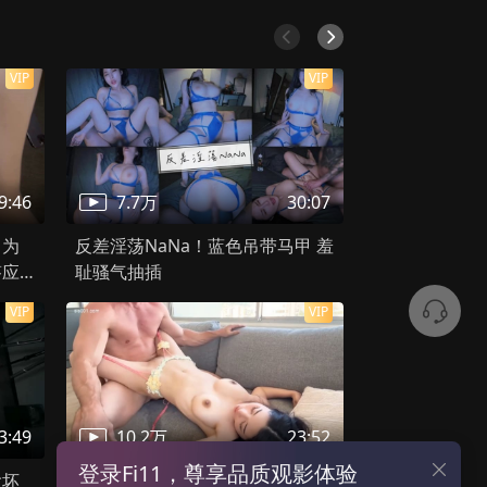
战旗
人世间
第43集
第58集
琅琊榜之风起长林
轩辕剑之天之痕
第50集
第36集