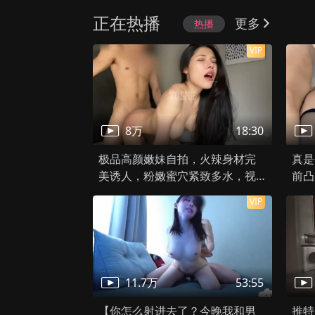
地下室
铁齿铜牙纪晓岚3
第20集
第40集
重生之门
大世界扭蛋机
第25集
第14集