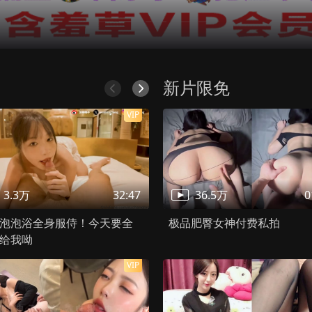
第3集
第4集
第9集
第10集
第15集
第16集
第21集
第22集
第27集
第28集