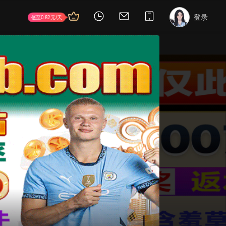
美剧
恐怖片
喜剧片
地。本站为您提供《少年包
剧与查找同类影视内