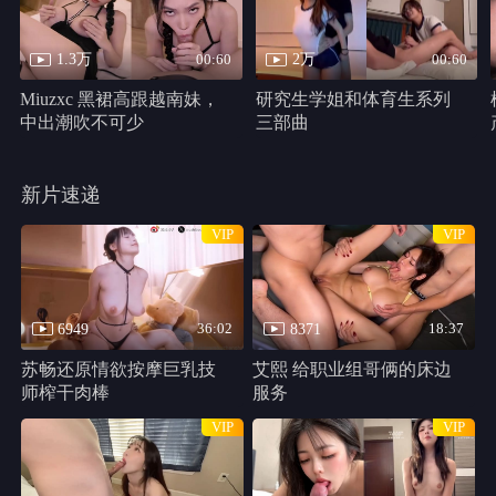
话，当前更新
至第24集，类
型标签包含内
地。本站为您
提供《爱情公
寓3》高清在线
播放入口，支
持手机和电脑
观看，页面包
含影片封面、
基础资料、播
放列表和相关
推荐，方便快
速追剧与查找
同类影视内
容。
在线观看