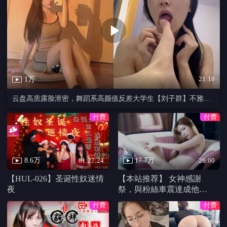
重生之门
大世界扭蛋机
拜托了！姐姐
第25集
第14集
第24集
琅琊榜之风起长林
轩辕剑之天之痕
好好生活
第50集
第36集
第40集